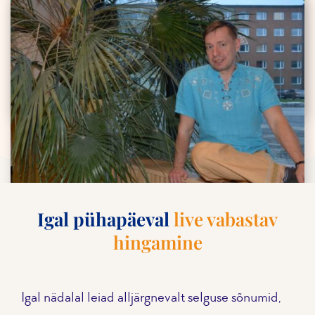
KUKU RAADIOS! Heiki Tomsoni
nõuanded, kuidas kuuma ilmaga
hingata
10.03.2025
Igal pühapäeval
live vabastav
Maatriks telesaade „Biodünaamiline
Hingamine ja Trauma Vabastamise
hingamine
Teraapia
10.03.2025
Igal nädalal leiad alljärgnevalt selguse sõnumid,