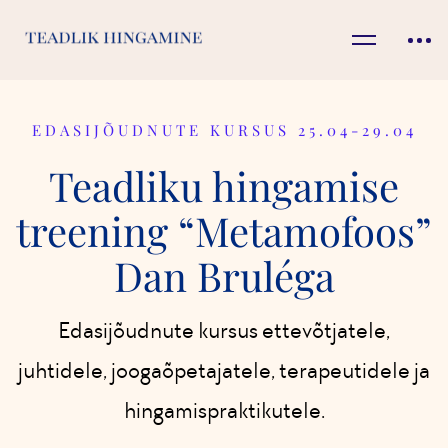
EDASIJÕUDNUTE KURSUS 25.04-29.04
Teadliku hingamise
treening “Metamofoos”
Dan Bruléga
Edasijõudnute kursus ettevõtjatele,
juhtidele, joogaõpetajatele, terapeutidele ja
hingamispraktikutele.