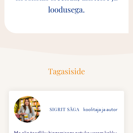
loodusega.
Tagasiside
koolitaja ja autor
SIGRIT SÄGA
Ma olin teadliku hingamisega natuke varem kokku