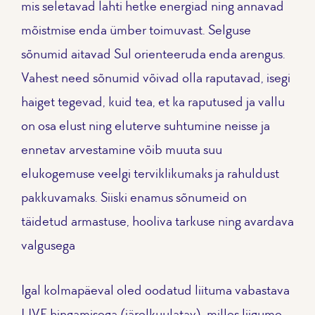
mis seletavad lahti hetke energiad ning annavad
mõistmise enda ümber toimuvast. Selguse
sõnumid aitavad Sul orienteeruda enda arengus.
Vahest need sõnumid võivad olla raputavad, isegi
haiget tegevad, kuid tea, et ka raputused ja vallu
on osa elust ning eluterve suhtumine neisse ja
ennetav arvestamine võib muuta suu
elukogemuse veelgi terviklikumaks ja rahuldust
pakkuvamaks. Siiski enamus sõnumeid on
täidetud armastuse, hooliva tarkuse ning avardava
valgusega
Igal kolmapäeval oled oodatud liituma vabastava
LIVE hingamisega (järelkuulatav), milles liigume