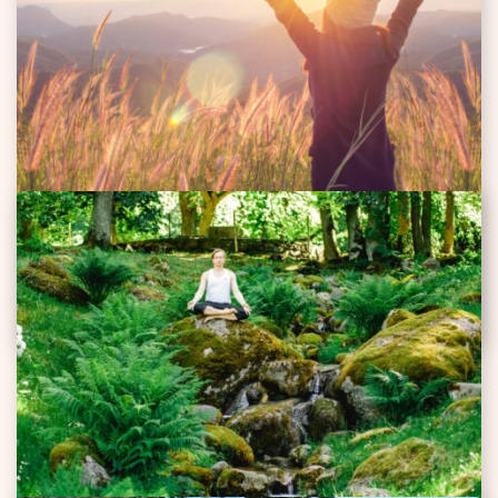
Tippsportlasi treeninud hingamisguru
Dan Brulé nõuanded
10.03.2025