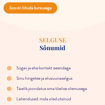
Soovin liituda kursusega
SELGUSE
Sõnumid
Sügav ja ehe kontakt
iseendaga
Sinu hingetee ja elusuuna
selgus
Täielik joondatus
oma tõelise
olemusega
Lahendused, mida
oled otsinud