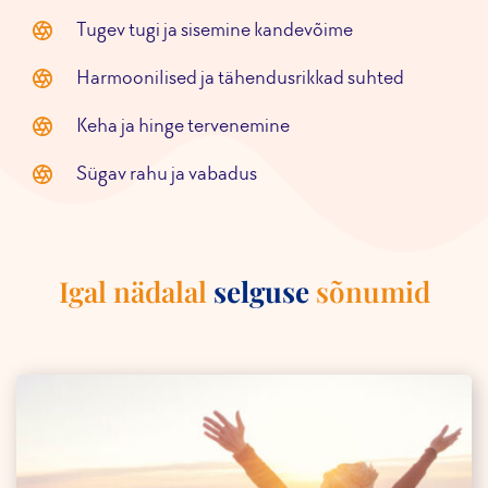
Tugev tugi
ja sisemine kandevõime
Harmoonilised ja
tähendusrikkad suhted
Keha ja hinge
tervenemine
Sügav
rahu ja vabadus
Igal nädalal
selguse
sõnumid