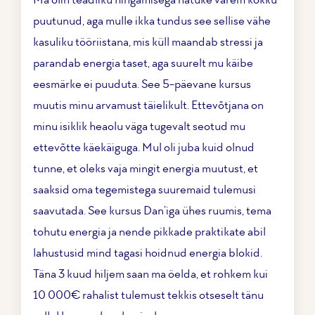
puutunud, aga mulle ikka tundus see sellise vähe
kasuliku tööriistana, mis küll maandab stressi ja
parandab energia taset, aga suurelt mu käibe
eesmärke ei puuduta. See 5-päevane kursus
muutis minu arvamust täielikult. Ettevõtjana on
minu isiklik heaolu väga tugevalt seotud mu
ettevõtte käekäiguga. Mul oli juba kuid olnud
tunne, et oleks vaja mingit energia muutust, et
saaksid oma tegemistega suuremaid tulemusi
saavutada. See kursus Dan’iga ühes ruumis, tema
tohutu energia ja nende pikkade praktikate abil
lahustusid mind tagasi hoidnud energia blokid.
Täna 3 kuud hiljem saan ma öelda, et
rohkem kui
10 000€ rahalist tulemust tekkis otseselt tänu