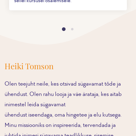
sellel kursusel osalemisele.
Heiki Tomson
Olen teejuht neile, kes otsivad sügavamat tõde ja
ühendust. Olen rahu looja ja väe ärataja, kes aitab
inimestel leida sügavamat
ühendust iseendaga, oma hingetee ja elu kutsega.
Minu missiooniks on inspireerida, tervendada ja
juhtida inimesi sügavama teadlikkuse, sisemise